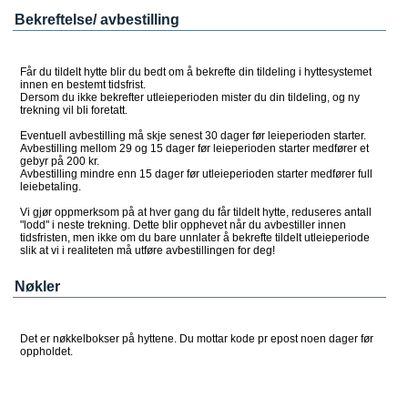
Bekreftelse/ avbestilling
Får du tildelt hytte blir du bedt om å bekrefte din tildeling i hyttesystemet
innen en bestemt tidsfrist.
Dersom du ikke bekrefter utleieperioden mister du din tildeling, og ny
trekning vil bli foretatt.
Eventuell avbestilling må skje senest 30 dager før leieperioden starter.
Avbestilling mellom 29 og 15 dager før leieperioden starter medfører et
gebyr på 200 kr.
Avbestilling mindre enn 15 dager før utleieperioden starter medfører full
leiebetaling.
Vi gjør oppmerksom på at hver gang du får tildelt hytte, reduseres antall
"lodd" i neste trekning. Dette blir opphevet når du avbestiller innen
tidsfristen, men ikke om du bare unnlater å bekrefte tildelt utleieperiode
slik at vi i realiteten må utføre avbestillingen for deg!
Nøkler
Det er nøkkelbokser på hyttene. Du mottar kode pr epost noen dager før
oppholdet.