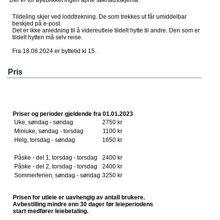
Der er for øyeblikket ingen åpne søknadsskjema.
Tildeling skjer ved loddtrekning. De som trekkes ut får umiddelbar
beskjed på e-post.
Det er ikke anledning til å videreutleie tildelt hytte til andre. Den som er
tildelt hytten må selv reise.
Fra 18.08.2024 er byttetid kl 15.
Pris
Priser og perioder gjeldende fra 01.01.2023
Uke, søndag - søndag
2750 kr
Miniuke, søndag - torsdag
1100 kr
Helg, torsdag - søndag
1650 kr
Påske - del 1, torsdag - torsdag
2400 kr
Påske - del 2, torsdag - torsdag
2400 kr
Sommerferien, søndag - søndag
3250 kr
Prisen for utleie er uavhengig av antall brukere.
Avbestilling mindre enn 30 dager før leieperiodens
start medfører leiebetaling.