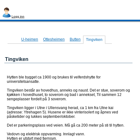
Logg inn
Navigasjon
U-heimen
Ottesheimen
Butten
Tingviken
Tingviken
Hytten ble bygget ca 1900 og brukes til velferdshytte for
universitetsansatte.
Tingviken består av hovedhus, anneks og naust. Det er stue, soverom og
kjøkken i hovedhuset, to soverom og bad i annekset, Til sammen 12
sengeplasser fordelt på 3 soverom.
Tingviken ligger i Utne i Ullensvang herad, ca 1 km fra Utne kai
(adresse: Ytrehagen 5). Husene er ikke vinterisolert og åpnes ved
påsketider og lukkes september/oktober.
Det er parkeringsplass ved veien. Må gå ca 200 meter på sti til hytten.
Vedovn og elektrisk oppvarming. Innlagt vann.
Hytten er utstyrt med fjernsyn.