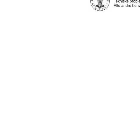
Tekniske probl
Alle andre henv