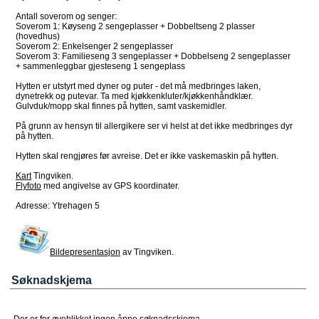
Antall soverom og senger:
Soverom 1: Køyseng 2 sengeplasser + Dobbeltseng 2 plasser
(hovedhus)
Soverom 2: Enkelsenger 2 sengeplasser
Soverom 3: Familieseng 3 sengeplasser + Dobbelseng 2 sengeplasser
+ sammenleggbar gjesteseng 1 sengeplass
Hytten er utstyrt med dyner og puter - det må medbringes laken,
dynetrekk og putevar. Ta med kjøkkenkluter/kjøkkenhåndklær.
Gulvduk/mopp skal finnes på hytten, samt vaskemidler.
På grunn av hensyn til allergikere ser vi helst at det ikke medbringes dyr
på hytten.
Hytten skal rengjøres før avreise. Det er ikke vaskemaskin på hytten.
Kart
Tingviken.
Flyfoto
med angivelse av GPS koordinater.
Adresse: Ytrehagen 5
Bildepresentasjon
av Tingviken.
Søknadskjema