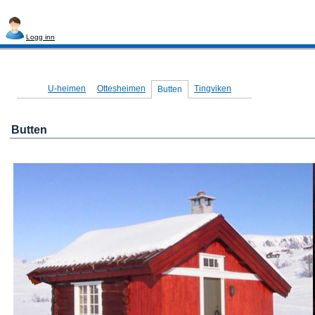
Logg inn
Navigasjon
U-heimen
Ottesheimen
Tingviken
Butten
Butten