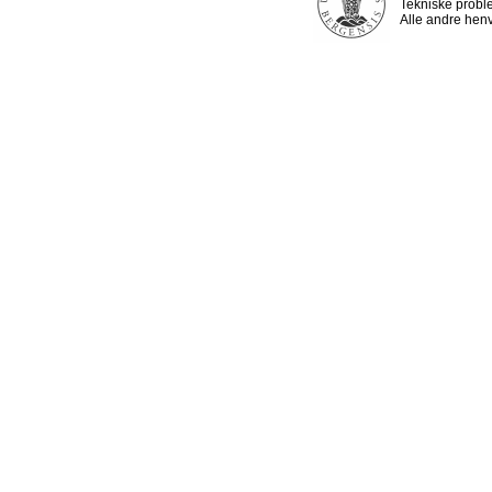
Tekniske probl
Alle andre henv